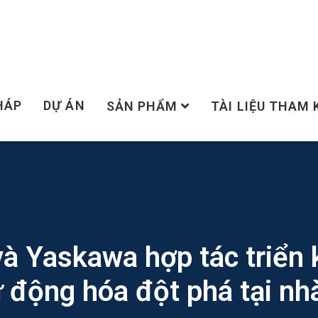
HÁP
DỰ ÁN
SẢN PHẨM
TÀI LIỆU THAM
à Yaskawa hợp tác triển k
 động hóa đột phá tại n