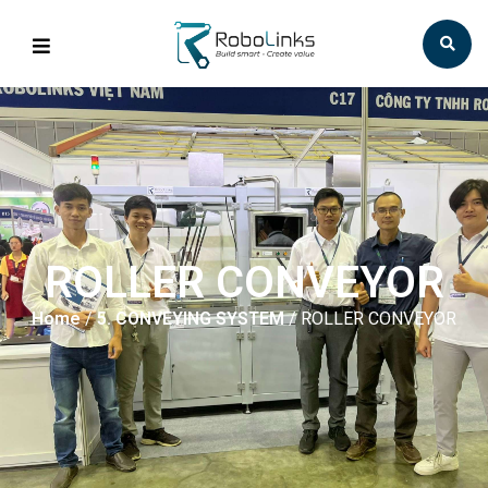
ROLLER CONVEYOR
Home
/
5. CONVEYING SYSTEM
/ ROLLER CONVEYOR