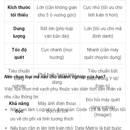
Kích thước
Lớn (cần không gian
Cực nhỏ (tối ưu cho
tối thiểu
cho 3 ô vuông góc)
linh kiện tí hon)
Dung
Rất lớn (phù hợp
Lớn (tối ưu cho mã
lượng
văn bản dài)
định danh)
Tốc độ
Cực nhanh (mọi
Nhanh (cần máy
quét
hướng)
quét chuyên dụng)
Tiêu chuẩn
Tiêu chuẩn bắt
Phổ biến trong tiêu
Nên chọn loại mã nào cho doanh nghiệp của bạn?
công
buộc trong Y tế/
dùng
nghiệp
Điện tử
Việc lựa chọn mã vạch phụ thuộc vào diện tích dán nhãn và
nhu cầu thông tin:
Đòi hỏi máy quét
Khả năng
Máy ảnh điện thoại
công nghiệp
Nếu bạn làm Logistics đơn giản: Code 128 là lựa chọn tối
đọc
đọc rất tốt
(Imager)
ưu về chi phí và tính tương thích.
Nếu bạn cần in lên linh kiện nhỏ: Data Matrix là bắt buộc