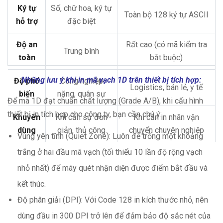
Ký tự
Số, chữ hoa, ký tự
Toàn bộ 128 ký tự ASCII
hỗ trợ
đặc biệt
Độ an
Rất cao (có mã kiểm tra
Trung bình
toàn
bắt buộc)
Những lưu ý khi in mã vạch 1D trên thiết bị tích hợp:
Độ phổ
Công nghiệp
Logistics, bán lẻ, y tế
biến
nặng, quân sự
Để mã 1D đạt chuẩn chất lượng (Grade A/B), khi cấu hình
thiết bị in tích hợp cho công ty, bạn cần chú ý:
Khuyên
Khi cần sự đơn
Khi cần in nhãn vận
dùng
giản, thủ công
chuyển chuyên nghiệp
Vùng yên tĩnh (Quiet Zone): Luôn để trống một khoảng
trắng ở hai đầu mã vạch (tối thiểu 10 lần độ rộng vạch
nhỏ nhất) để máy quét nhận diện được điểm bắt đầu và
kết thúc.
Độ phân giải (DPI): Với Code 128 in kích thước nhỏ, nên
dùng đầu in 300 DPI trở lên để đảm bảo độ sắc nét của