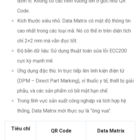
định vị. Không có các hình vuông lớn ở góc như QR
Code.
Kích thước siêu nhỏ: Data Matrix có mật độ thông tin
cao nhất trong các loại mã. Nó có thể in trên diện tích
chỉ 2×2 mm mà vẫn đọc tốt.
Độ bền dữ liệu: Sử dụng thuật toán sửa lỗi ECC200
cực kỳ mạnh mẽ.
Ứng dụng đặc thù: In trực tiếp lên linh kiện điện tử
(DPM – Direct Part Marking), vỉ thuốc y tế, thiết bị giải
phẫu, và các sản phẩm có bề mặt hạn chế.
Trong lĩnh vực sản xuất công nghiệp và tích hợp hệ
thống, Data Matrix mới thực sự là “ông vua”.
Tiêu chí
QR Code
Data Matrix