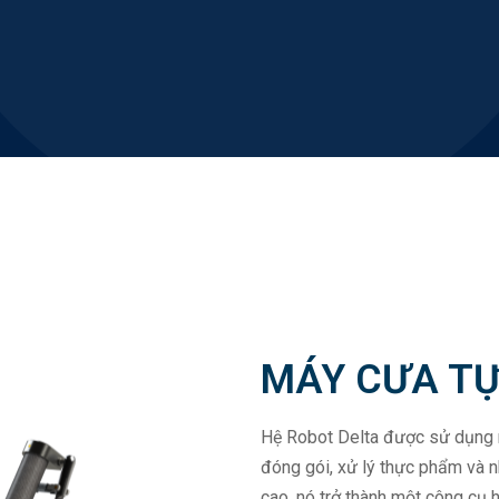
MÁY CƯA T
Hệ Robot Delta được sử dụng r
đóng gói, xử lý thực phẩm và n
cao, nó trở thành một công cụ h