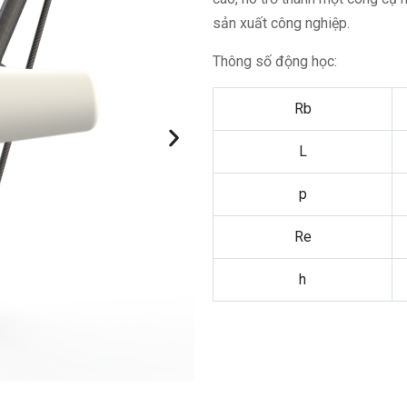
sản xuất công nghiệp.
Thông số động học:
Rb
L
p
Re
h