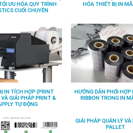
TỐI ƯU HÓA QUY TRÌNH
HÓA THIẾT BỊ IN M
STICS CUỐI CHUYỀN
BỊ IN TÍCH HỢP (PRINT
HƯỚNG DẪN PHỐI HỢP 
 VÀ GIẢI PHÁP PRINT &
RIBBON TRONG IN M
APPLY TỰ ĐỘNG
GIẢI PHÁP QUẢN LÝ VÀ
PALLET